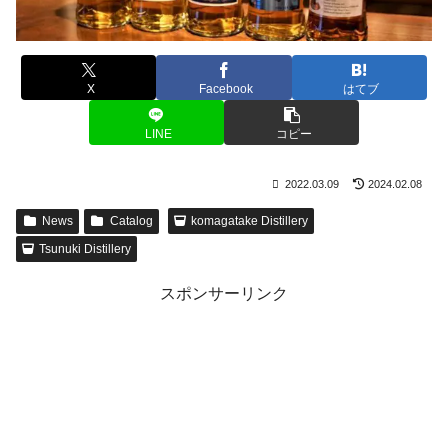
X
Facebook
はてブ
LINE
コピー
2022.03.09
2024.02.08
News
Catalog
komagatake Distillery
Tsunuki Distillery
スポンサーリンク