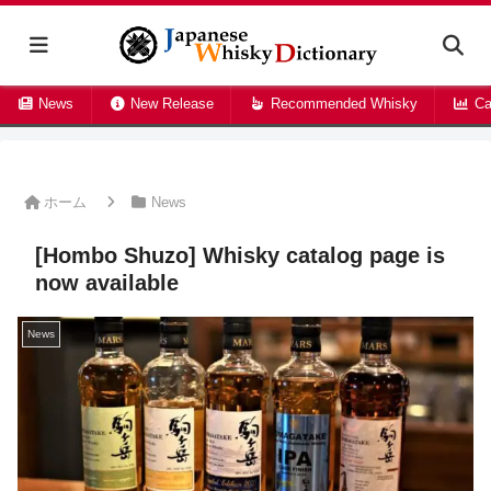
News
New Release
Recommended Whisky
Ca
ホーム
News
[Hombo Shuzo] Whisky catalog page is
now available
News