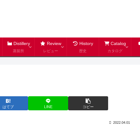
Distillery
Review
History
Catalog
蒸留所
レビュー
歴史
カタログ
はてブ
LINE
コピー
2022.04.01