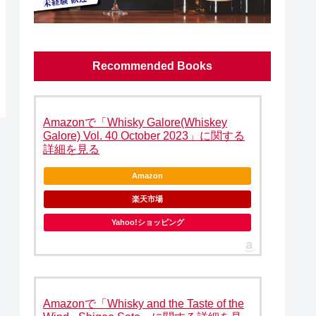
Recommended Books
Amazonで「Whisky Galore(Whiskey
Galore) Vol. 40 October 2023」に関する
詳細を見る
Amazon
楽天市場
Yahoo!ショッピング
Amazonで「Whisky and the Taste of the