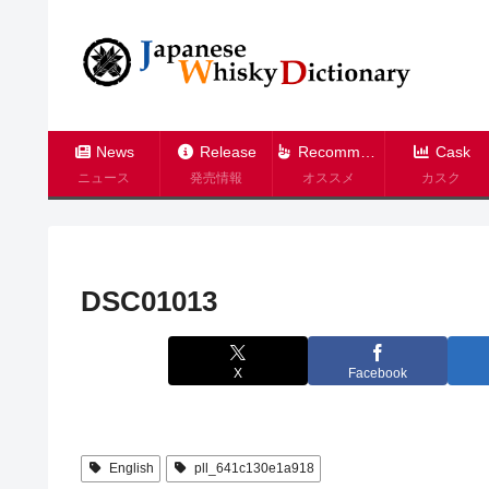
News
Release
Recommend
Cask
ニュース
発売情報
オススメ
カスク
DSC01013
X
Facebook
English
pll_641c130e1a918