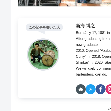
新海 博之
この記事を書いた人
Born July 17, 1981 in
After graduating from
new graduate.
2010: Opened "Azabu
Curry" → 2018: Open
Shinkai" → 2020: Sta
We will daily commun
bartenders, can do.