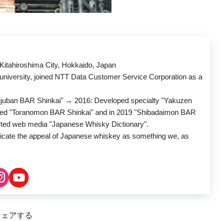
 Kitahiroshima City, Hokkaido, Japan
 university, joined NTT Data Customer Service Corporation as a
juban BAR Shinkai" → 2016: Developed specialty "Yakuzen
ed "Toranomon BAR Shinkai" and in 2019 "Shibadaimon BAR
rted web media "Japanese Whisky Dictionary".
icate the appeal of Japanese whiskey as something we, as
シェアする