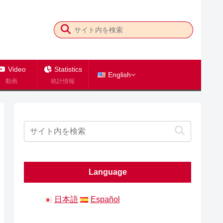
Video
Statistics
English
動画
統計情報
Language
日本語
Español