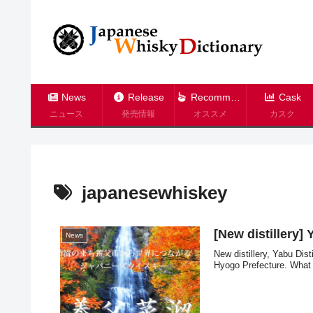
News
Release
Recommend
Cask
ニュース
発売情報
オススメ
カスク
japanesewhiskey
[New distillery] 
News
New distillery, Yabu Dis
Hyogo Prefecture. What a