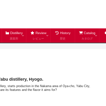
Distillery
Review
History
Catalog
蒸留所
レビュー
歴史
カタログ
Yabu distillery, Hyogo.
tillery, starts production in the Nakama area of Oya-cho, Yabu City,
re its features and the flavor it aims for?