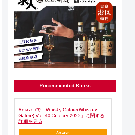
Recommended Books
Amazonで「Whisky Galore(Whiskey
Galore) Vol. 40 October 2023」に関する
詳細を見る
Amazon